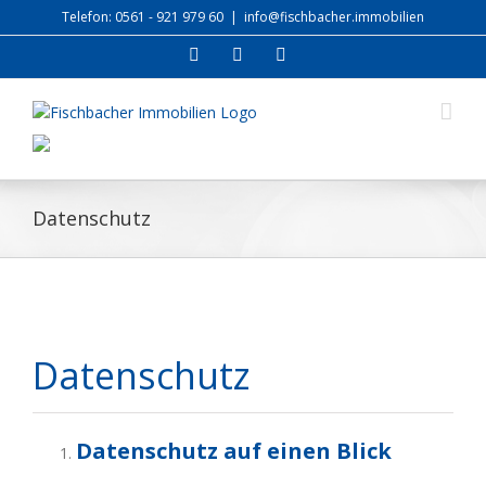
Zum
Telefon: 0561 - 921 979 60
|
info@fischbacher.immobilien
Inhalt
Facebook
Xing
E-
springen
Mail
Datenschutz
Datenschutz
Datenschutz auf einen Blick