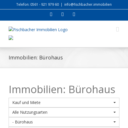
Zum
Telefon: 0561 - 921 979 60
|
info@fischbacher.immobilien
Inhalt
Facebook
Xing
E-
springen
Mail
Immobilien: Bürohaus
Immobilien: Bürohaus
Kauf und Miete
Alle Nutzungsarten
- Bürohaus