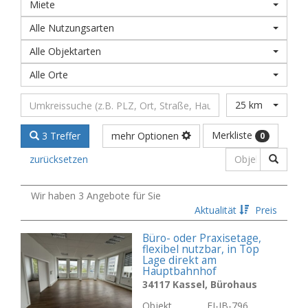
Miete
Alle Nutzungsarten
Alle Objektarten
Alle Orte
25 km
Merkliste
3 Treffer
mehr Optionen
0
zurücksetzen
Wir haben 3 Angebote für Sie
Aktualität
Preis
Büro- oder Praxisetage,
flexibel nutzbar, in Top
Lage direkt am
Hauptbahnhof
34117 Kassel, Bürohaus
Objekt
FI-IB-796