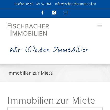
Zum
Telefon: 0561 - 921 979 60
|
info@fischbacher.immobilien
Inhalt
springen
Facebook
Xing
E-
Mail
Immobilien zur Miete
Immobilien zur Miete