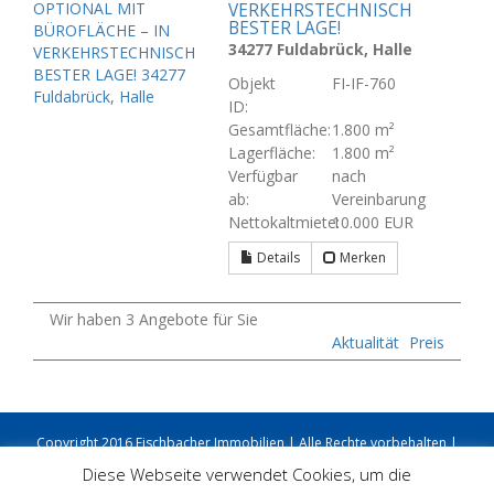
VERKEHRSTECHNISCH
BESTER LAGE!
34277 Fuldabrück, Halle
Objekt
FI-IF-760
ID:
Gesamtfläche:
1.800 m²
Lagerfläche:
1.800 m²
Verfügbar
nach
ab:
Vereinbarung
Nettokaltmiete:
10.000 EUR
Details
Merken
Wir haben 3 Angebote für Sie
Aktualität
Preis
Copyright 2016 Fischbacher Immobilien | Alle Rechte vorbehalten |
Impressum
|
Datenschutz
|
AGBs
Diese Webseite verwendet Cookies, um die