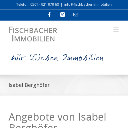
Zum
Telefon: 0561 - 921 979 60
|
info@fischbacher.immobilien
Inhalt
springen
Facebook
Xing
E-
Mail
Isabel Berghöfer
Angebote von Isabel
Berghöfer