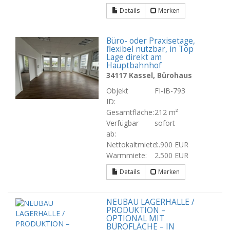
Details
Merken
Büro- oder Praxisetage,
flexibel nutzbar, in Top
Lage direkt am
Hauptbahnhof
34117 Kassel, Bürohaus
Objekt
FI-IB-793
ID:
Gesamtfläche:
212 m²
Verfügbar
sofort
ab:
Nettokaltmiete:
1.900 EUR
Warmmiete:
2.500 EUR
Details
Merken
NEUBAU LAGERHALLE /
PRODUKTION –
OPTIONAL MIT
BÜROFLÄCHE – IN