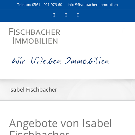
Zum
Telefon: 0561 - 921 979 60
|
info@fischbacher.immobilien
Inhalt
Facebook
Xing
E-
springen
Mail
Isabel Fischbacher
Angebote von Isabel
Fischbacher